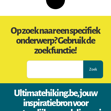
Op zoek naar een specifiek
onderwerp? Gebruik de
zoekfunctie!
Zoek
Ultimatehiking.be, jouw
inspiratiebron voor