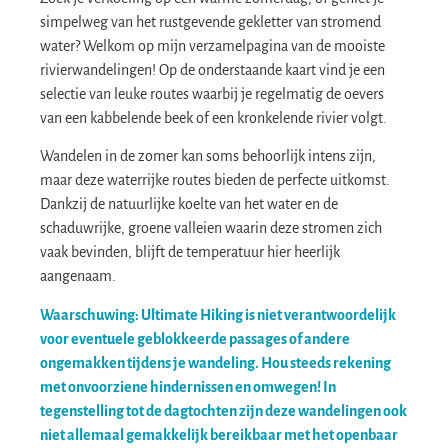
simpelweg van het rustgevende gekletter van stromend
water? Welkom op mijn verzamelpagina van de mooiste
rivierwandelingen! Op de onderstaande kaart vind je een
selectie van leuke routes waarbij je regelmatig de oevers
van een kabbelende beek of een kronkelende rivier volgt.
Wandelen in de zomer kan soms behoorlijk intens zijn,
maar deze waterrijke routes bieden de perfecte uitkomst.
Dankzij de natuurlijke koelte van het water en de
schaduwrijke, groene valleien waarin deze stromen zich
vaak bevinden, blijft de temperatuur hier heerlijk
aangenaam.
Waarschuwing: Ultimate Hiking is niet verantwoordelijk
voor eventuele geblokkeerde passages of andere
ongemakken tijdens je wandeling. Hou steeds rekening
met onvoorziene hindernissen en omwegen! In
tegenstelling tot de
dagtochten
zijn deze wandelingen ook
niet allemaal gemakkelijk bereikbaar met het openbaar