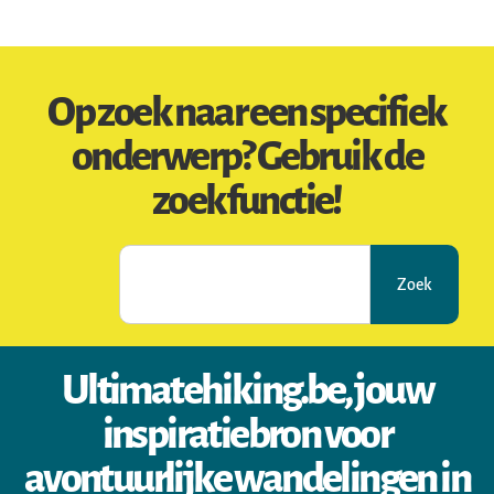
Op zoek naar een specifiek
onderwerp? Gebruik de
zoekfunctie!
Zoek
Ultimatehiking.be, jouw
inspiratiebron voor
avontuurlijke wandelingen in