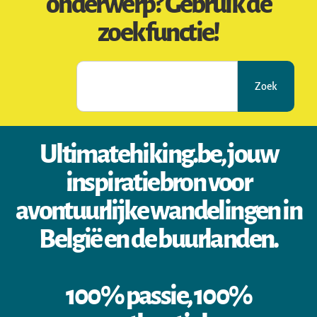
onderwerp? Gebruik de
zoekfunctie!
Zoek
Ultimatehiking.be, jouw
inspiratiebron voor
avontuurlijke wandelingen in
België en de buurlanden.
100% passie, 100%