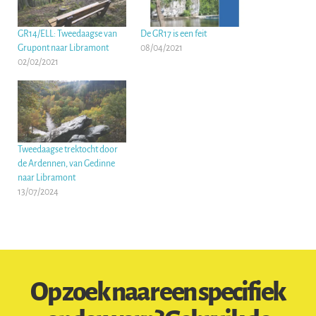
GR14/ELL: Tweedaagse van
De GR17 is een feit
Grupont naar Libramont
08/04/2021
02/02/2021
Tweedaagse trektocht door
de Ardennen, van Gedinne
naar Libramont
13/07/2024
Op zoek naar een specifiek