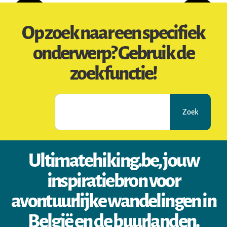
Op zoek naar een specifiek
onderwerp? Gebruik de
zoekfunctie!
Zoek
Ultimatehiking.be, jouw
inspiratiebron voor
avontuurlijke wandelingen in
België en de buurlanden.