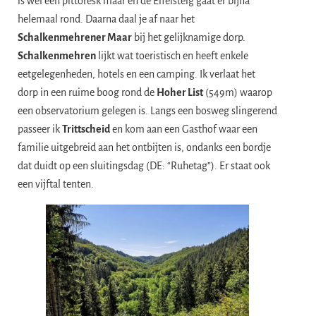
is wel een pittoresk maar en de Eifelsteig gaat er bijna
helemaal rond. Daarna daal je af naar het
Schalkenmehrener Maar
bij het gelijknamige dorp.
Schalkenmehren
lijkt wat toeristisch en heeft enkele
eetgelegenheden, hotels en een camping. Ik verlaat het
dorp in een ruime boog rond de
Hoher List
(549m) waarop
een observatorium gelegen is. Langs een bosweg slingerend
passeer ik
Trittscheid
en kom aan een Gasthof waar een
familie uitgebreid aan het ontbijten is, ondanks een bordje
dat duidt op een sluitingsdag (DE: “Ruhetag”). Er staat ook
een vijftal tenten.