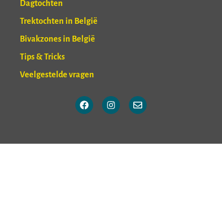
Dagtochten
Trektochten in België
Bivakzones in België
Tips & Tricks
Veelgestelde vragen