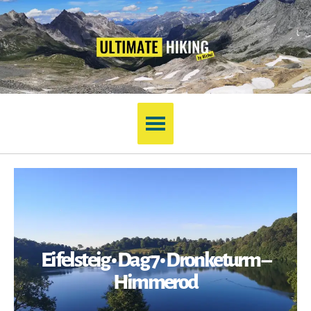
Eifelsteig • Dag 7 • Dronketurm –
Himmerod