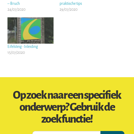
– Bruch
praktische tips
24/07/2020
29/07/2020
Eifelsteig • Inleiding
15/07/2020
Op zoek naar een specifiek
onderwerp? Gebruik de
zoekfunctie!