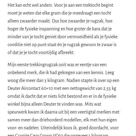
Het kan echt wel anders. Voor je aan een trektocht begint
moet je weten dat elke gram die je meedraagt een tocht
alleen zwaarder maakt. Dus hoe zwaarder je rugzak, hoe
hoger de fysieke inspanning en hoe groter de kans dat je
minder van je tocht geniet door vermoeidheid als je fysieke
conditie niet op punt staat én je rugzak gewoon te zwaar is
of dat je je tocht voortijdig afbreekt.
Mijn eerste trekkingrugzak ooit was er eentje van een
onbekend merk, die ik had gekregen van een kennis. Leeg
woog die meer dan 3 kilogram. Nadien stapte ik over op een
Deuter Aircontact 60+10 met een nettogewicht van 2,55 kg
omdat ik dacht dat er niets licht bestond en er in de fysieke
winkel bijna alleen Deuter te vinden was. Mits wat
speurwerk kwam ik daarna uit bij een veertigtal merken met
samen meer dan driehonderd modellen, elk met hun eigen
voor- en nadelen. Uiteindelijk koos ik, goed doordacht, voor
een Granite Gear Crown VC60 die ongeveer 1 kilogram