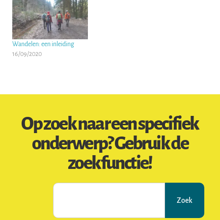
Wandelen: een inleiding
16/09/2020
Op zoek naar een specifiek
onderwerp? Gebruik de
zoekfunctie!
Zoek