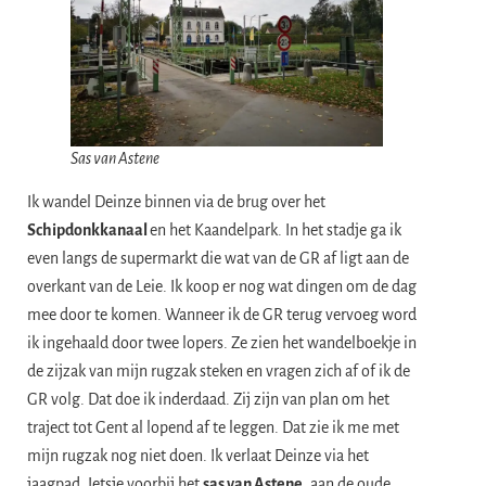
Sas van Astene
Ik wandel Deinze binnen via de brug over het
Schipdonkkanaal
en het Kaandelpark. In het stadje ga ik
even langs de supermarkt die wat van de GR af ligt aan de
overkant van de Leie. Ik koop er nog wat dingen om de dag
mee door te komen. Wanneer ik de GR terug vervoeg word
ik ingehaald door twee lopers. Ze zien het wandelboekje in
de zijzak van mijn rugzak steken en vragen zich af of ik de
GR volg. Dat doe ik inderdaad. Zij zijn van plan om het
traject tot Gent al lopend af te leggen. Dat zie ik me met
mijn rugzak nog niet doen. Ik verlaat Deinze via het
jaagpad. Ietsje voorbij het
sas van Astene
, aan de oude