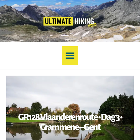
GR128 Vlaanderenroute • Dag 3 •
Grammene – Gent