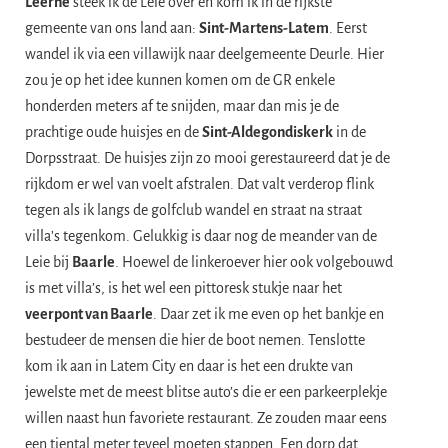
Leerne
steek ik de Leie over en kom ik in de rijkste
gemeente van ons land aan:
Sint-Martens-Latem
. Eerst
wandel ik via een villawijk naar deelgemeente Deurle. Hier
zou je op het idee kunnen komen om de GR enkele
honderden meters af te snijden, maar dan mis je de
prachtige oude huisjes en de
Sint-Aldegondiskerk
in de
Dorpsstraat. De huisjes zijn zo mooi gerestaureerd dat je de
rijkdom er wel van voelt afstralen. Dat valt verderop flink
tegen als ik langs de golfclub wandel en straat na straat
villa’s tegenkom. Gelukkig is daar nog de meander van de
Leie bij
Baarle
. Hoewel de linkeroever hier ook volgebouwd
is met villa’s, is het wel een pittoresk stukje naar het
veerpont van Baarle
. Daar zet ik me even op het bankje en
bestudeer de mensen die hier de boot nemen. Tenslotte
kom ik aan in Latem City en daar is het een drukte van
jewelste met de meest blitse auto’s die er een parkeerplekje
willen naast hun favoriete restaurant. Ze zouden maar eens
een tiental meter teveel moeten stappen. Een dorp dat