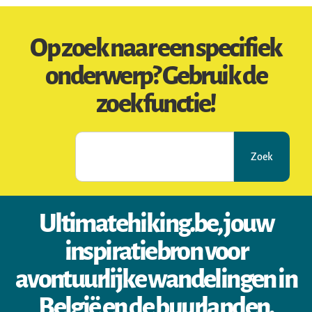
Op zoek naar een specifiek
onderwerp? Gebruik de
zoekfunctie!
Zoek
Ultimatehiking.be, jouw
inspiratiebron voor
avontuurlijke wandelingen in
België en de buurlanden.