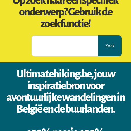
Op zoek naar een specifiek
onderwerp? Gebruik de
zoekfunctie!
Zoek
Ultimatehiking.be, jouw
inspiratiebron voor
avontuurlijke wandelingen in
België en de buurlanden.