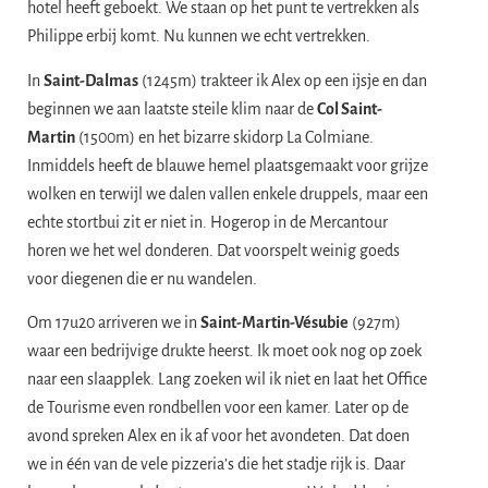
hotel heeft geboekt. We staan op het punt te vertrekken als
Philippe erbij komt. Nu kunnen we echt vertrekken.
​In
Saint-Dalmas
(1245m) trakteer ik Alex op een ijsje en dan
beginnen we aan laatste steile klim naar de
Col Saint-
Martin
(1500m) en het bizarre skidorp La Colmiane.
Inmiddels heeft de blauwe hemel plaatsgemaakt voor grijze
wolken en terwijl we dalen vallen enkele druppels, maar een
echte stortbui zit er niet in. Hogerop in de Mercantour
horen we het wel donderen. Dat voorspelt weinig goeds
voor diegenen die er nu wandelen.
​Om 17u20 arriveren we in
Saint-Martin-Vésubie
(927m)
waar een bedrijvige drukte heerst. Ik moet ook nog op zoek
naar een slaapplek. Lang zoeken wil ik niet en laat het Office
de Tourisme even rondbellen voor een kamer. Later op de
avond spreken Alex en ik af voor het avondeten. Dat doen
we in één van de vele pizzeria’s die het stadje rijk is. Daar