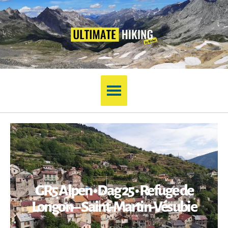
GR5 Alpen • Dag 25 • Refuge de
Longon – Saint-Martin-Vésubie