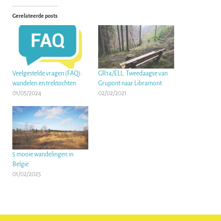
Gerelateerde posts
Veelgestelde vragen (FAQ):
GR14/ELL: Tweedaagse van
wandelen en trektochten
Grupont naar Libramont
01/05/2024
02/02/2021
5 mooie wandelingen in
België
01/02/2025