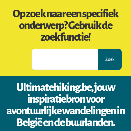
Op zoek naar een specifiek
onderwerp? Gebruik de
zoekfunctie!
Zoek
Ultimatehiking.be, jouw
inspiratiebron voor
avontuurlijke wandelingen in
België en de buurlanden.