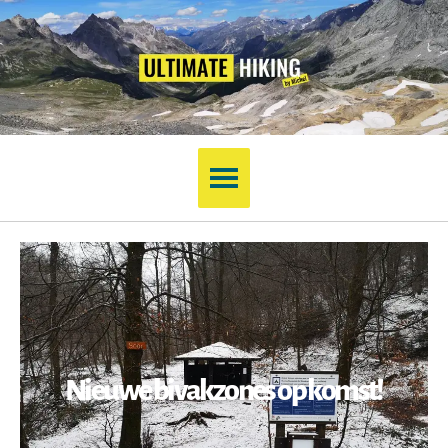
Nieuwe bivakzones op komst!