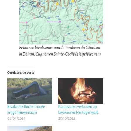
Er komen bivakzones aan de Tombeau du Géant en
in Dohan, Cugnon en Sainte-Cécile (zie gele iconen)
Gerelateerde posts
Bivakzone Roche Trouée
Kampvuren verboden op
krijgt nieuwe naam
bivakzones Hertogenwald
09/04/2024
20/10/2022