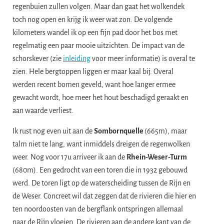
regenbuien zullen volgen. Maar dan gaat het wolkendek
toch nog open en krijg ik weer wat zon. De volgende
kilometers wandel ik op een fijn pad door het bos met
regelmatig een paar mooie uitzichten. De impact van de
schorskever (zie
inleiding
voor meer informatie) is overal te
zien. Hele bergtoppen liggen er maar kaal bij. Overal
werden recent bomen geveld, want hoe langer ermee
gewacht wordt, hoe meer het hout beschadigd geraakt en
aan waarde verliest.
Ik rust nog even uit aan de
Sombornquelle
(665m), maar
talm niet te lang, want inmiddels dreigen de regenwolken
weer. Nog voor 17u arriveer ik aan de
Rhein-Weser-Turm
(680m). Een gedrocht van een toren die in 1932 gebouwd
werd. De toren ligt op de waterscheiding tussen de Rijn en
de Weser. Concreet wil dat zeggen dat de rivieren die hier en
ten noordoosten van de bergflank ontspringen allemaal
naar de Rijn vloeien. De rivieren aan de andere kant van de