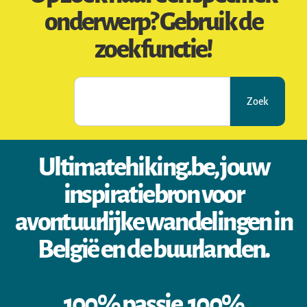
onderwerp? Gebruik de
zoekfunctie!
Zoek
Ultimatehiking.be, jouw
inspiratiebron voor
avontuurlijke wandelingen in
België en de buurlanden.
100% passie, 100%