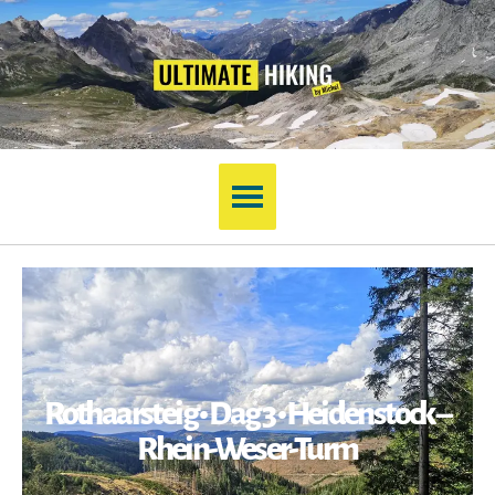
Rothaarsteig • Dag 3 • Heidenstock –
Rhein-Weser-Turm