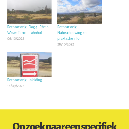
Rothaarsteig • Dag 4 • Rhein-
Rothaarsteig •
Weser-Turm – Lahnhof
Nabeschouwing en
06/10/2022
praktische info
28/10/2022
Rothaarsteig • Inleiding
16/09/2022
Op zoek naar een specifiek