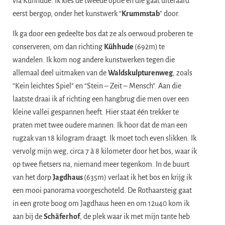
via Kühhude. Ik kies de tweede optie en die gaat uiteraard
eerst bergop, onder het kunstwerk “
Krummstab
” door.
Ik ga door een gedeelte bos dat ze als oerwoud proberen te
conserveren, om dan richting
Kühhude
(692m)
te
wandelen. Ik kom nog andere kunstwerken tegen die
allemaal deel uitmaken van de
Waldskulpturenweg
, zoals
“Kein leichtes Spiel” en “Stein – Zeit – Mensch”. Aan die
laatste draai ik af richting een hangbrug die men over een
kleine vallei gespannen heeft. Hier staat één trekker te
praten met twee oudere mannen. Ik hoor dat de man een
rugzak van 18 kilogram draagt. Ik moet toch even slikken. Ik
vervolg mijn weg, circa 7 à 8 kilometer door het bos, waar ik
op twee fietsers na, niemand meer tegenkom. In de buurt
van het dorp
Jagdhaus
(635m) verlaat ik het bos en krijg ik
een mooi panorama voorgeschoteld. De Rothaarsteig gaat
in een grote boog om Jagdhaus heen en om 12u40 kom ik
aan bij de
Schäferhof
, de plek waar ik met mijn tante heb