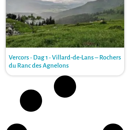
Vercors • Dag 1 • Villard-de-Lans – Rochers
du Ranc des Agnelons