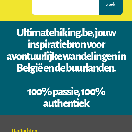
Zoek
Ultimatehiking.be, jouw
inspiratiebron voor
avontuurlijke wandelingen in
België en de buurlanden.
100% passie, 100%
authentiek
Dagtochten