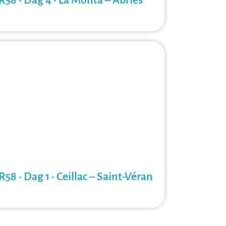
R58 • Dag 4 • La Monta – Abriès
R58 • Dag 1 • Ceillac – Saint-Véran