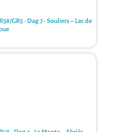
R58/GR5 • Dag 7 • Souliers – Lac de
oue