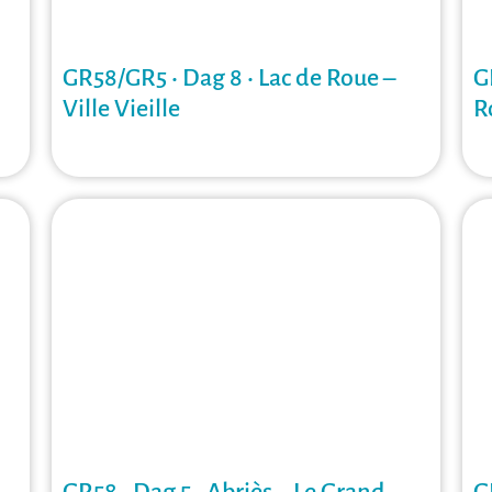
GR58/GR5 • Dag 8 • Lac de Roue –
G
Ville Vieille
R