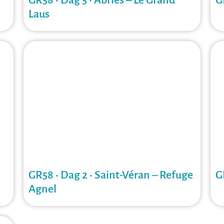
GR58 • Dag 5 • Abriès – Le Grand
G
Laus
GR58 • Dag 2 • Saint-Véran – Refuge
G
Agnel