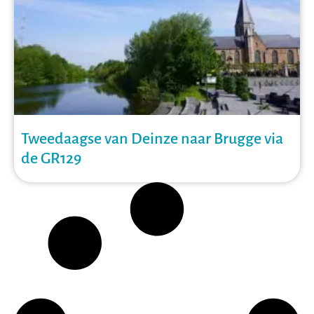
Tweedaagse van Deinze naar Brugge via
de GR129