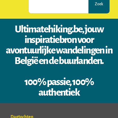
Zoek
Ultimatehiking.be, jouw
inspiratiebron voor
avontuurlijke wandelingen in
België en de buurlanden.
100% passie, 100%
authentiek
Dagtochten