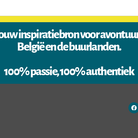
ouw inspiratiebron voor avontuu
België en de buurlanden.
100% passie, 100% authentiek