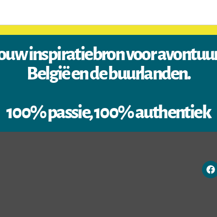
ouw inspiratiebron voor avontuu
België en de buurlanden.
100% passie, 100% authentiek