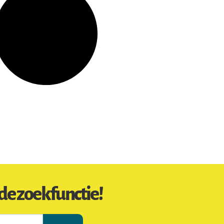
de zoekfunctie!