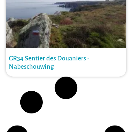
GR34 Sentier des Douaniers •
Nabeschouwing