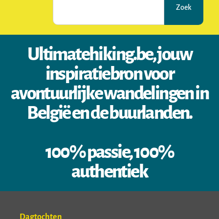
Zoek
Ultimatehiking.be, jouw
inspiratiebron voor
avontuurlijke wandelingen in
België en de buurlanden.
100% passie, 100%
authentiek
Dagtochten