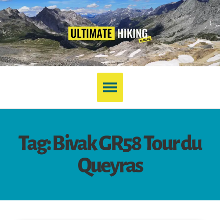
Tag: Bivak GR58 Tour du
Queyras