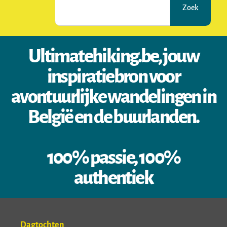
Zoek
Ultimatehiking.be, jouw
inspiratiebron voor
avontuurlijke wandelingen in
België en de buurlanden.
100% passie, 100%
authentiek
Dagtochten