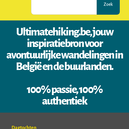
Zoek
Ultimatehiking.be, jouw
inspiratiebron voor
avontuurlijke wandelingen in
België en de buurlanden.
100% passie, 100%
authentiek
Dagtochten