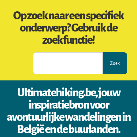
Op zoek naar een specifiek
onderwerp? Gebruik de
zoekfunctie!
Zoek
Ultimatehiking.be, jouw
inspiratiebron voor
avontuurlijke wandelingen in
België en de buurlanden.