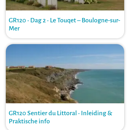
GR120 • Dag 2 • Le Touqet – Boulogne-sur-
Mer
GR120 Sentier du Littoral • Inleiding &
Praktische info