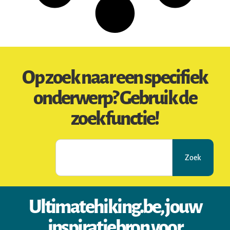
Op zoek naar een specifiek
onderwerp? Gebruik de
zoekfunctie!
Zoek
Ultimatehiking.be, jouw
inspiratiebron voor