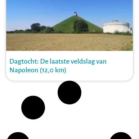
Dagtocht: De laatste veldslag van
Napoleon (12,0 km)