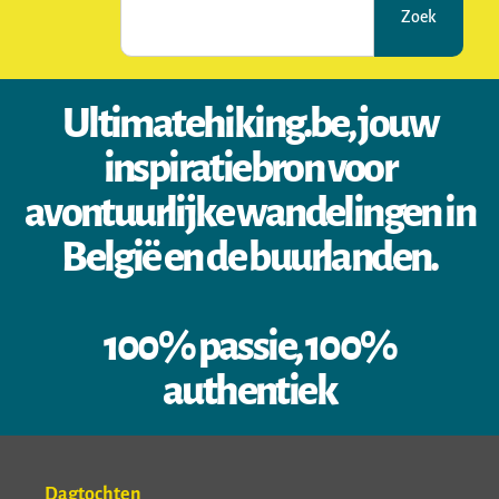
Zoek
Ultimatehiking.be, jouw
inspiratiebron voor
avontuurlijke wandelingen in
België en de buurlanden.
100% passie, 100%
authentiek
Dagtochten