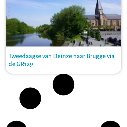
Tweedaagse van Deinze naar Brugge via
de GR129