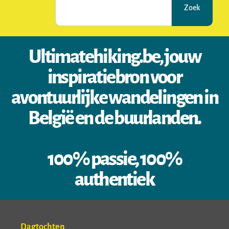
Zoek
Ultimatehiking.be, jouw
inspiratiebron voor
avontuurlijke wandelingen in
België en de buurlanden.
100% passie, 100%
authentiek
Dagtochten