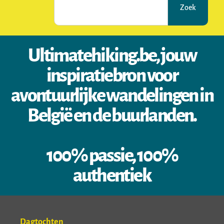
Zoek
Ultimatehiking.be, jouw
inspiratiebron voor
avontuurlijke wandelingen in
België en de buurlanden.
100% passie, 100%
authentiek
Dagtochten