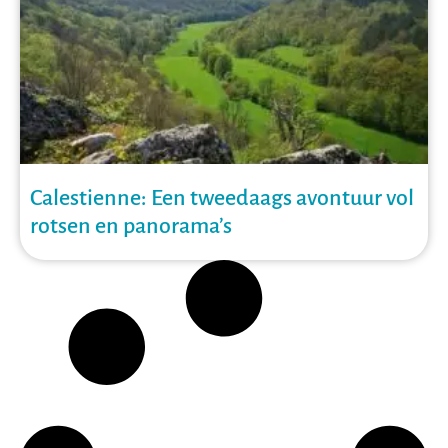
Calestienne: Een tweedaags avontuur vol
rotsen en panorama’s