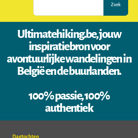
Zoek
Ultimatehiking.be, jouw
inspiratiebron voor
avontuurlijke wandelingen in
België en de buurlanden.
100% passie, 100%
authentiek
Dagtochten