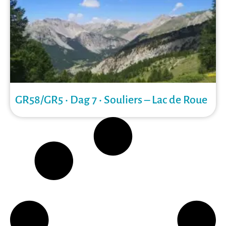
GR58/GR5 • Dag 7 • Souliers – Lac de Roue