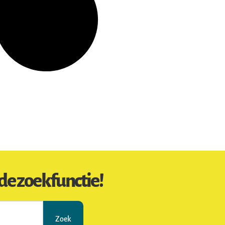
de zoekfunctie!
Zoek