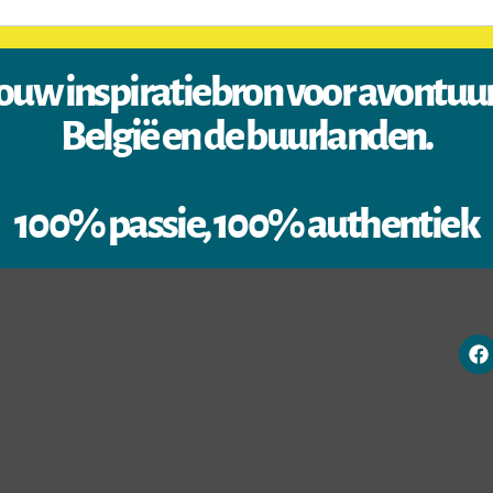
ouw inspiratiebron voor avontuu
België en de buurlanden.
100% passie, 100% authentiek