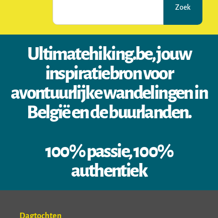
Zoek
Ultimatehiking.be, jouw
inspiratiebron voor
avontuurlijke wandelingen in
België en de buurlanden.
100% passie, 100%
authentiek
Dagtochten