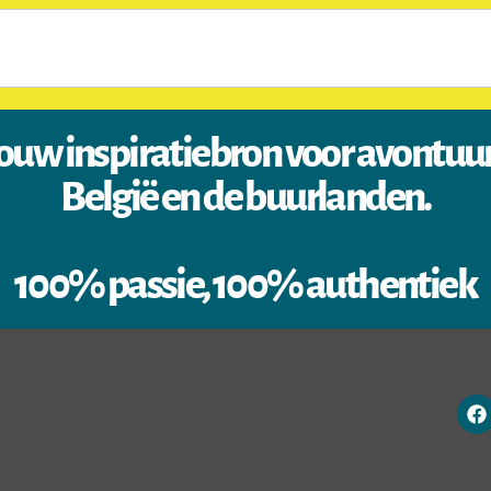
ouw inspiratiebron voor avontuu
België en de buurlanden.
100% passie, 100% authentiek