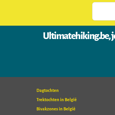
Ultimatehiking.be, j
Dagtochten
Trektochten in België
Bivakzones in België