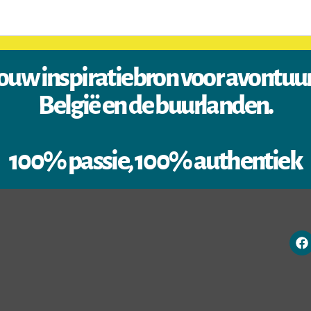
ouw inspiratiebron voor avontuu
België en de buurlanden.
100% passie, 100% authentiek