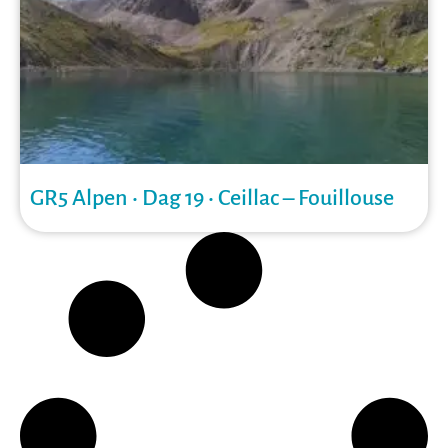
GR5 Alpen • Dag 19 • Ceillac – Fouillouse