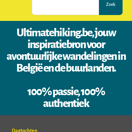
Zoek
Ultimatehiking.be, jouw
inspiratiebron voor
avontuurlijke wandelingen in
België en de buurlanden.
100% passie, 100%
authentiek
Dagtochten