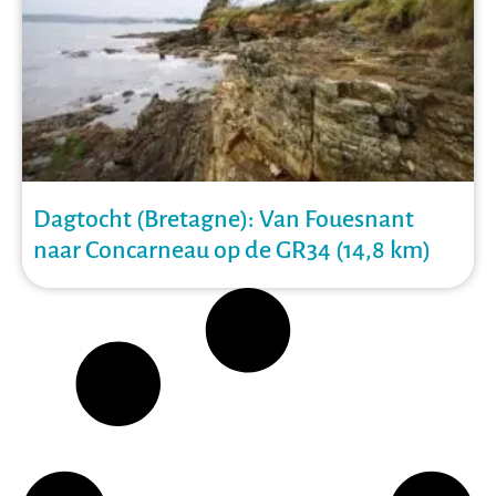
Dagtocht (Bretagne): Van Fouesnant
naar Concarneau op de GR34 (14,8 km)