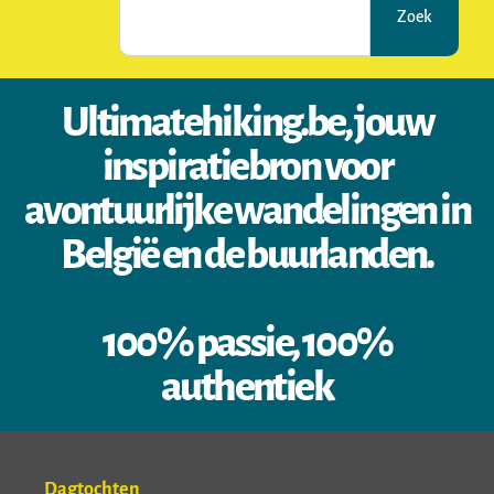
Zoek
Ultimatehiking.be, jouw
inspiratiebron voor
avontuurlijke wandelingen in
België en de buurlanden.
100% passie, 100%
authentiek
Dagtochten