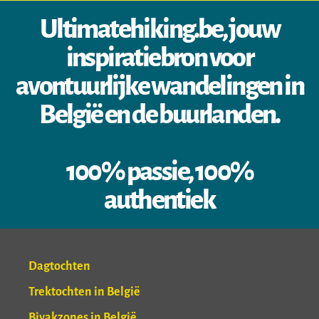
Ultimatehiking.be, jouw
inspiratiebron voor
avontuurlijke wandelingen in
België en de buurlanden.
100% passie, 100%
authentiek
Dagtochten
Trektochten in België
Bivakzones in België