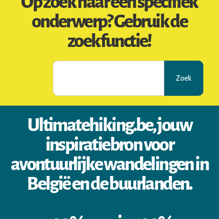
Op zoek naar een specifiek
onderwerp? Gebruik de
zoekfunctie!
Zoek
Ultimatehiking.be, jouw
inspiratiebron voor
avontuurlijke wandelingen in
België en de buurlanden.