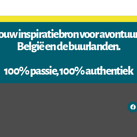
ouw inspiratiebron voor avontuu
België en de buurlanden.
100% passie, 100% authentiek