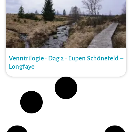
Venntrilogie • Dag 2 • Eupen Schönefeld –
Longfaye