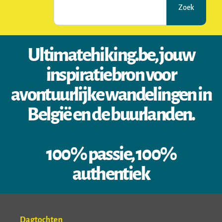
Zoek
Ultimatehiking.be, jouw
inspiratiebron voor
avontuurlijke wandelingen in
België en de buurlanden.
100% passie, 100%
authentiek
Dagtochten