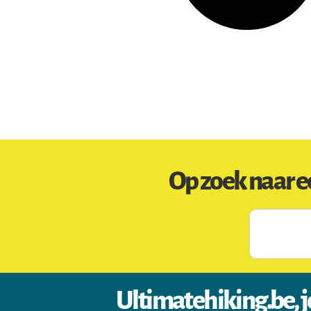
Op zoek naar e
Ultimatehiking.be, j