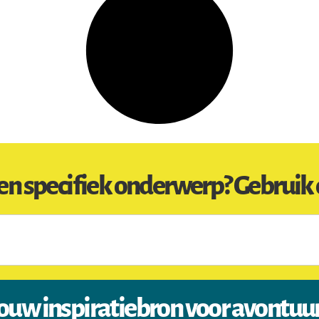
en specifiek onderwerp? Gebruik 
ouw inspiratiebron voor avontuu