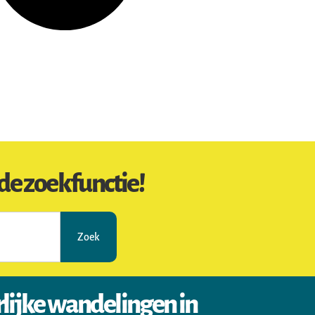
de zoekfunctie!
Zoek
rlijke wandelingen in