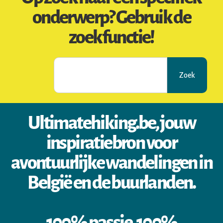
onderwerp? Gebruik de
zoekfunctie!
Zoek
Ultimatehiking.be, jouw
inspiratiebron voor
avontuurlijke wandelingen in
België en de buurlanden.
100% passie, 100%