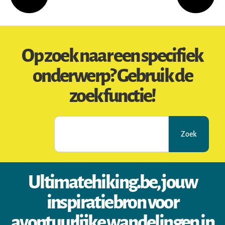
Op zoek naar een specifiek
onderwerp? Gebruik de
zoekfunctie!
Zoek
Ultimatehiking.be, jouw
inspiratiebron voor
avontuurlijke wandelingen in