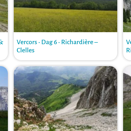
 &
Vercors • Dag 6 • Richardière –
V
Clelles
R