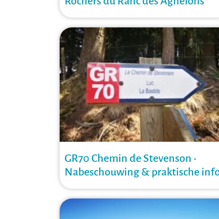
Rochers du Ranc des Agnelons
GR70 Chemin de Stevenson •
Nabeschouwing & praktische inf