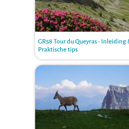
GR58 Tour du Queyras • Inleiding
Praktische tips