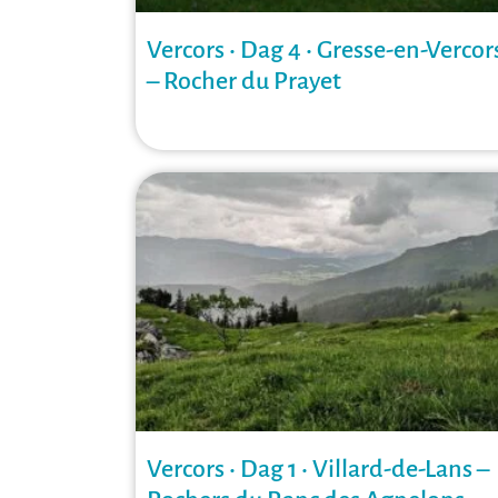
Vercors • Dag 4 • Gresse-en-Vercor
– Rocher du Prayet
Vercors • Dag 1 • Villard-de-Lans –