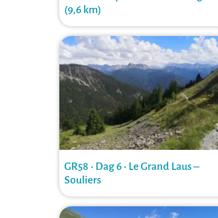
(9,6 km)
GR58 • Dag 6 • Le Grand Laus –
Souliers