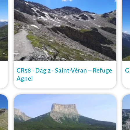
GR58 • Dag 2 • Saint-Véran – Refuge
G
Agnel