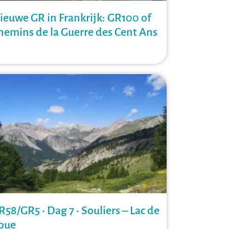
ieuwe GR in Frankrijk: GR100 of
hemins de la Guerre des Cent Ans
R58/GR5 • Dag 7 • Souliers – Lac de
oue