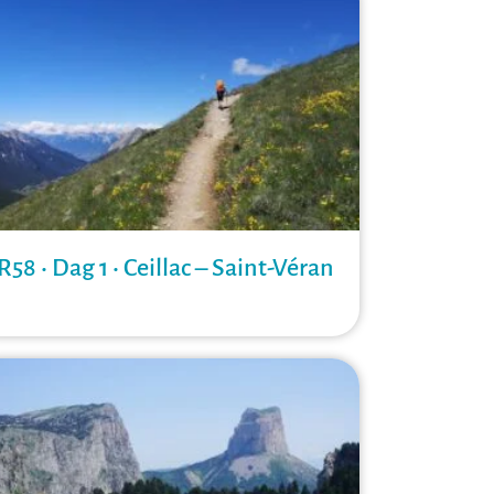
R58 • Dag 1 • Ceillac – Saint-Véran