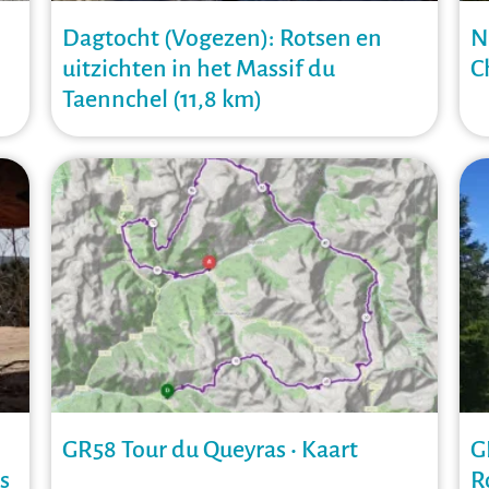
Dagtocht (Vogezen): Rotsen en
N
uitzichten in het Massif du
C
Taennchel (11,8 km)
GR58 Tour du Queyras • Kaart
G
s
R