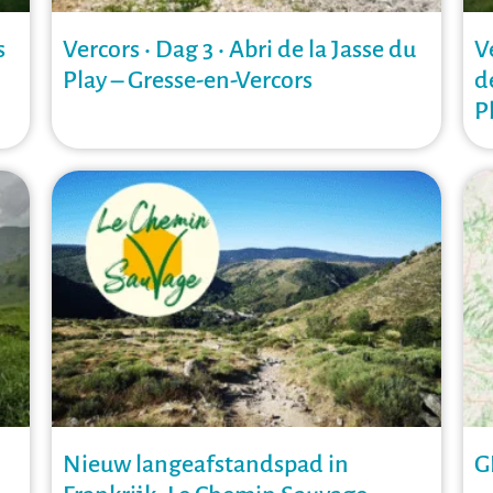
s
Vercors • Dag 3 • Abri de la Jasse du
V
Play – Gresse-en-Vercors
d
P
Nieuw langeafstandspad in
G