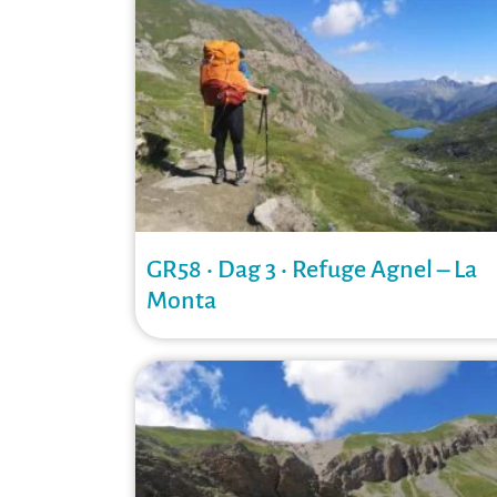
GR58 • Dag 3 • Refuge Agnel – La
Monta