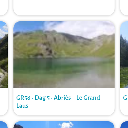
GR58 • Dag 5 • Abriès – Le Grand
G
Laus