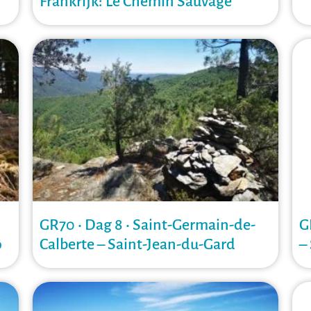
Frankrijk: Le Chemin Sauvage
GR70 • Dag 8 • Saint-Germain-de-
G
o
Calberte – Saint-Jean-du-Gard
–