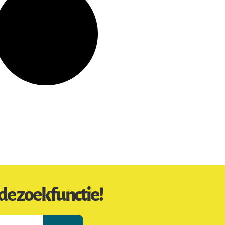
de zoekfunctie!