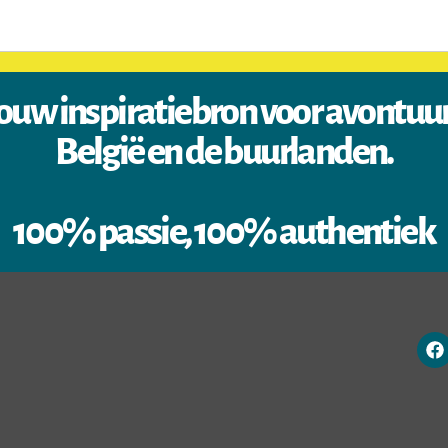
ouw inspiratiebron voor avontuu
België en de buurlanden.
100% passie, 100% authentiek