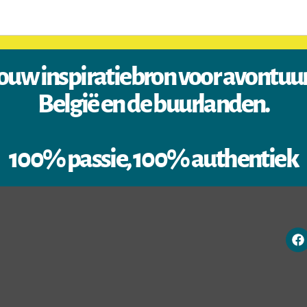
ouw inspiratiebron voor avontuu
België en de buurlanden.
100% passie, 100% authentiek