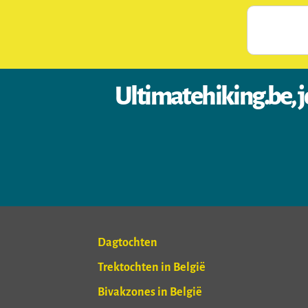
Ultimatehiking.be, j
Dagtochten
Trektochten in België
Bivakzones in België