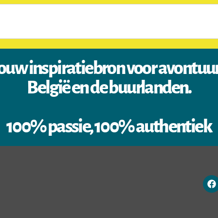
ouw inspiratiebron voor avontuu
België en de buurlanden.
100% passie, 100% authentiek