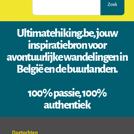
Zoek
Ultimatehiking.be, jouw
inspiratiebron voor
avontuurlijke wandelingen in
België en de buurlanden.
100% passie, 100%
authentiek
Dagtochten