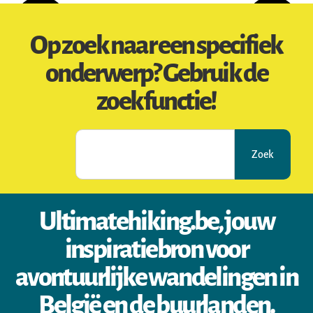
Op zoek naar een specifiek
onderwerp? Gebruik de
zoekfunctie!
Zoek
Ultimatehiking.be, jouw
inspiratiebron voor
avontuurlijke wandelingen in
België en de buurlanden.