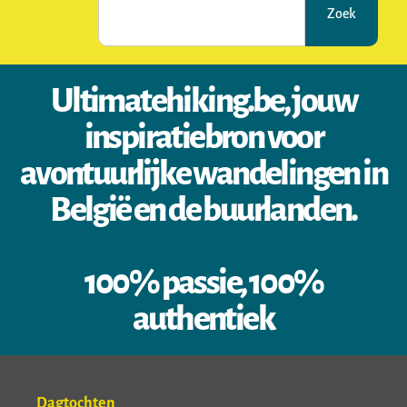
Zoek
Ultimatehiking.be, jouw
inspiratiebron voor
avontuurlijke wandelingen in
België en de buurlanden.
100% passie, 100%
authentiek
Dagtochten